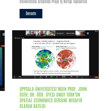
Üniversitesi Arasında Proje İş Birliği Toplantısı
Devamı
UPPSALA ÜNIVERSITESI’NDEN PROF. JOHN
ÖSTH, DR. ÖĞR. ÜYESI UMUT TÜRK’ÜN
SPATIAL ECONOMICS DERSINE MISAFIR
OLARAK KATILDI