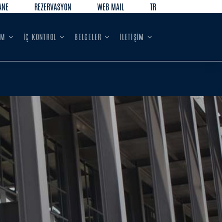
ANE
REZERVASYON
WEB MAIL
TR
İM
İÇ KONTROL
BELGELER
İLETİŞİM